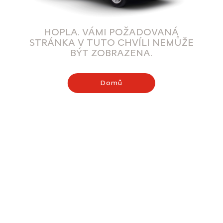
HOPLA. VÁMI POŽADOVANÁ
STRÁNKA V TUTO CHVÍLI NEMŮŽE
BÝT ZOBRAZENA.
Domů