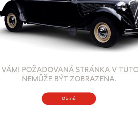
 VÁMI POŽADOVANÁ STRÁNKA V TUTO
NEMŮŽE BÝT ZOBRAZENA.
Domů