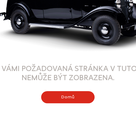
 VÁMI POŽADOVANÁ STRÁNKA V TUTO
NEMŮŽE BÝT ZOBRAZENA.
Domů