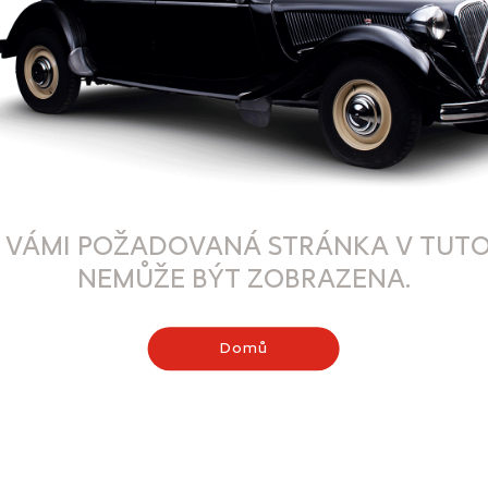
 VÁMI POŽADOVANÁ STRÁNKA V TUTO
NEMŮŽE BÝT ZOBRAZENA.
Domů