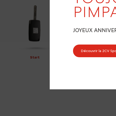
PIMP
JOYEUX ANNIVE
Découvrir la 2CV Sp
Start