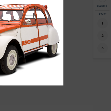
ZEVNITŘ
ZOOM
ZVUKY
+
-
05