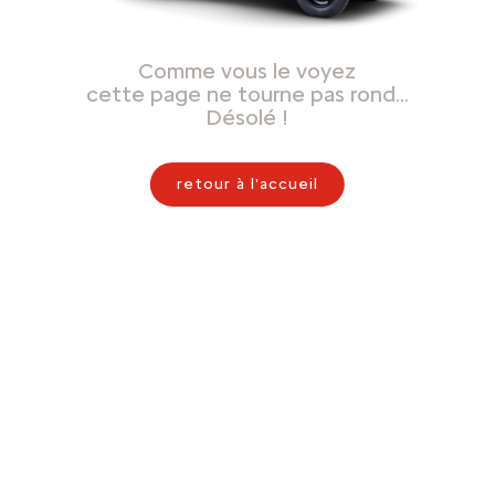
Comme vous le voyez
cette page ne tourne pas rond…
Désolé !
retour à l'accueil