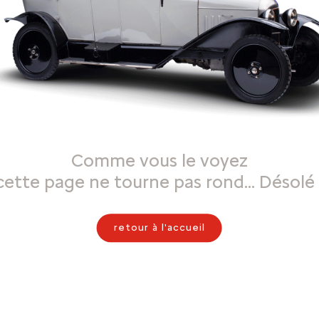
Comme vous le voyez
cette page ne tourne pas rond… Désolé 
retour à l'accueil