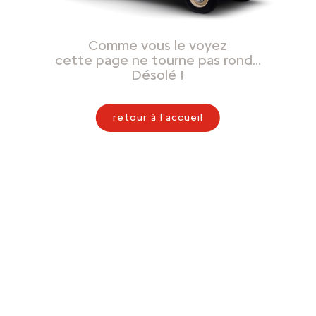
Comme vous le voyez
cette page ne tourne pas rond…
Désolé !
retour à l'accueil