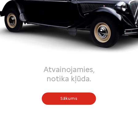
Atvainojamies,
notika kļūda.
Sākums