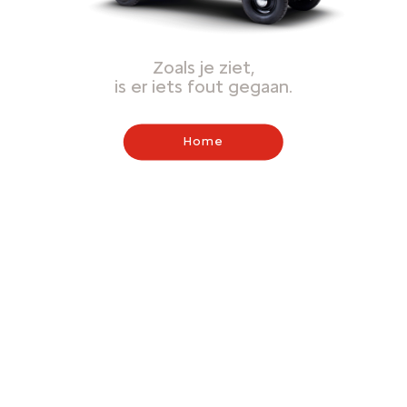
Zoals je ziet,
is er iets fout gegaan.
Home