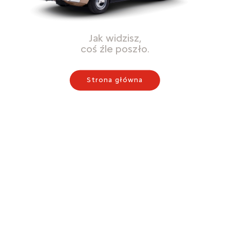
Jak widzisz,
coś źle poszło.
Strona główna