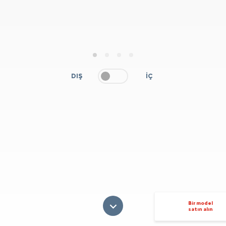
1
2
3
4
DIŞ
İÇ
Bir model
satın alın