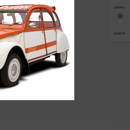
ZVENKU
ZEVNITŘ
3
ZOOM
+
-