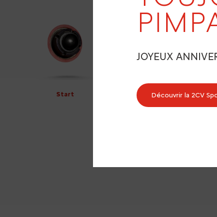
PIMP
JOYEUX ANNIVE
Start
Découvrir la 2CV Sp