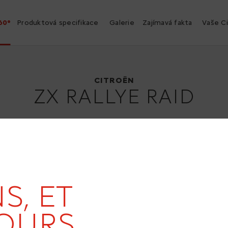
60°
Produktová specifikace
Galerie
Zajímavá fakta
Vaše C
Citroën ZX Rallye Raid
1990
CITROËN
ZX RALLYE RAID
19
S, ET
OURS