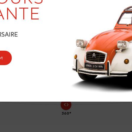
ANTE
RSAIRE
9
ot
360°