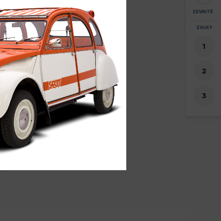
ZEVNITŘ
ZOOM
ZVUKY
+
0
-